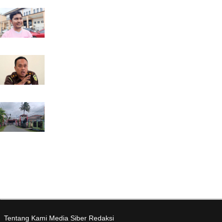
- 02 Agustus 2026 WIT
Besok, Pertamina Mulai Salurka...
- 05 Agustus 2026 WIT
Kejari Mimika Periksa 25 ASN d...
- 04 Agustus 2026 WIT
Bupati Minta Warga Pasang Bend...
- 01 Agustus 2026 WIT
Tentang Kami
Media Siber
Redaksi