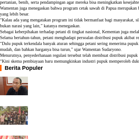
pertanian, benih, serta pendampingan agar mereka bisa meningkatkan kesejah
Wamentan juga menegaskan bahwa program cetak sawah di Papua merupakan b
yang lebih besar.
“Kalau ada yang mengatakan program ini tidak bermanfaat bagi masyarakat, sil
bukan narasi yang lain,” katanya menegaskan.
Sebagai keberpihakan terhadap petani di tingkat nasional, Kementan juga melak
Selama bertahun-tahun, petani menghadapi persoalan distribusi pupuk akibat re
“Dulu pupuk terkendala banyak aturan sehingga petani sering menerima pupuk k
mudah, dan bahkan harganya bisa turun,” ujar Wamentan Sudaryono.
Menurutnya, penyederhanaan regulasi tersebut telah membuat distribusi pupuk 
“Kini skema pembiayaan baru memungkinkan industri pupuk memperoleh dukung
Berita Populer
Ini Kronologi & Motif Oknum Po...
- 02 Agustus 2026 WIT
KNPB Nabire Turun Demontrasi 3...
- 02 Agustus 2026 WIT