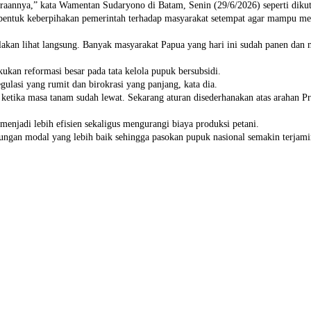
teraannya,” kata Wamentan Sudaryono di Batam, Senin (29/6/2026) seperti dik
entuk keberpihakan pemerintah terhadap masyarakat setempat agar mampu me
akan lihat langsung. Banyak masyarakat Papua yang hari ini sudah panen dan m
ukan reformasi besar pada tata kelola pupuk bersubsidi.
gulasi yang rumit dan birokrasi yang panjang, kata dia.
etika masa tanam sudah lewat. Sekarang aturan disederhanakan atas arahan Pres
menjadi lebih efisien sekaligus mengurangi biaya produksi petani.
an modal yang lebih baik sehingga pasokan pupuk nasional semakin terjamin