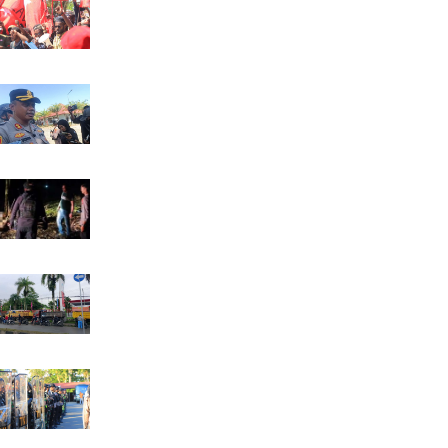
Bawa Salib Merah, KNPB Nabire ...
- 03 Agustus 2026 WIT
Kapolres Nabire Janji Penangan...
- 03 Agustus 2026 WIT
Seorang Pria Tewas Dipanah di ...
- 02 Agustus 2026 WIT
Sistem Ganjil Genap Pengisian ...
- 03 Agustus 2026 WIT
700-an Personel Gabungan Siap ...