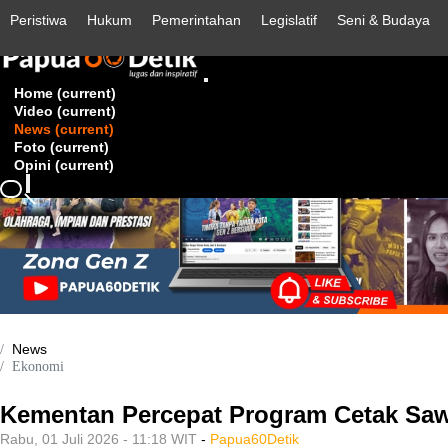
Peristiwa
Hukum
Pemerintahan
Legislatif
Seni & Budaya
Home
(current)
Video
(current)
News
(current)
Foto
(current)
Opini
(current)
News
Ekonomi
Kementan Percepat Program Cetak Saw
Rabu, 01 Juli 2026 - 11:18 WIT
-
Papua60Detik