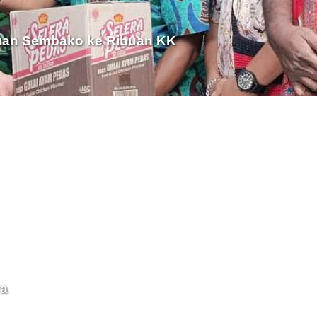
uan Sembako ke Ribuan KK
ya