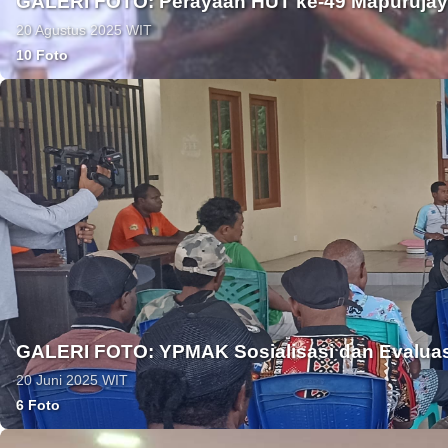
GALERI FOTO: Perayaan HUT ke-49 Mapuruja
20 Agustus 2025 WIT
10 Foto
GALERI FOTO: YPMAK Sosialisasi dan Evaluas
20 Juni 2025 WIT
6 Foto