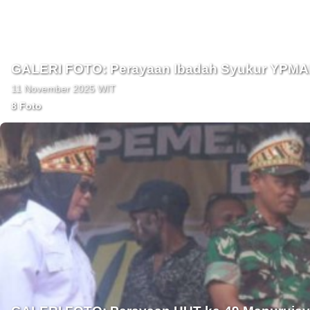
GALERI FOTO: Perayaan Ibadah Syukur YPMAK 
11 November 2025 WIT
8 Foto