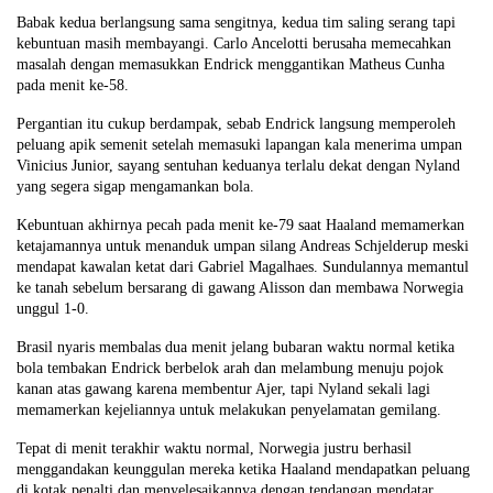
Babak kedua berlangsung sama sengitnya, kedua tim saling serang tapi
kebuntuan masih membayangi. Carlo Ancelotti berusaha memecahkan
masalah dengan memasukkan Endrick menggantikan Matheus Cunha
pada menit ke-58.
Pergantian itu cukup berdampak, sebab Endrick langsung memperoleh
peluang apik semenit setelah memasuki lapangan kala menerima umpan
Vinicius Junior, sayang sentuhan keduanya terlalu dekat dengan Nyland
yang segera sigap mengamankan bola.
Kebuntuan akhirnya pecah pada menit ke-79 saat Haaland memamerkan
ketajamannya untuk menanduk umpan silang Andreas Schjelderup meski
mendapat kawalan ketat dari Gabriel Magalhaes. Sundulannya memantul
ke tanah sebelum bersarang di gawang Alisson dan membawa Norwegia
unggul 1-0.
Brasil nyaris membalas dua menit jelang bubaran waktu normal ketika
bola tembakan Endrick berbelok arah dan melambung menuju pojok
kanan atas gawang karena membentur Ajer, tapi Nyland sekali lagi
memamerkan kejeliannya untuk melakukan penyelamatan gemilang.
Tepat di menit terakhir waktu normal, Norwegia justru berhasil
menggandakan keunggulan mereka ketika Haaland mendapatkan peluang
di kotak penalti dan menyelesaikannya dengan tendangan mendatar