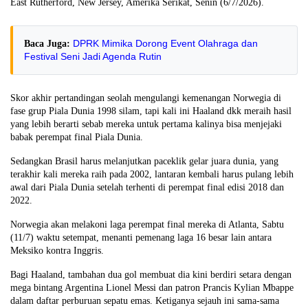
East Rutherford, New Jersey, Amerika Serikat, Senin (6/7/2026).
DPRK Mimika Dorong Event Olahraga dan
Baca Juga:
Festival Seni Jadi Agenda Rutin
Skor akhir pertandingan seolah mengulangi kemenangan Norwegia di
fase grup Piala Dunia 1998 silam, tapi kali ini Haaland dkk meraih hasil
yang lebih berarti sebab mereka untuk pertama kalinya bisa menjejaki
babak perempat final Piala Dunia.
Sedangkan Brasil harus melanjutkan paceklik gelar juara dunia, yang
terakhir kali mereka raih pada 2002, lantaran kembali harus pulang lebih
awal dari Piala Dunia setelah terhenti di perempat final edisi 2018 dan
2022.
Norwegia akan melakoni laga perempat final mereka di Atlanta, Sabtu
(11/7) waktu setempat, menanti pemenang laga 16 besar lain antara
Meksiko kontra Inggris.
Bagi Haaland, tambahan dua gol membuat dia kini berdiri setara dengan
mega bintang Argentina Lionel Messi dan patron Prancis Kylian Mbappe
dalam daftar perburuan sepatu emas. Ketiganya sejauh ini sama-sama