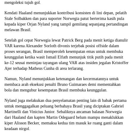
mengoleksi tujuh gol.
Kendati Haaland menunjukkan kontribusi konsisten di lini depan, pelatih
Stale Solbakken dan para suporter Norwegia patut berterima kasih pula
kepada kiper Orjan Nyland yang tampil gemilang sepanjang pertandingan
melawan Brasil.
Setelah gol cepat Norwegia lewat Patrick Berg pada menit ketiga dianulir
VAR karena Alexander Sorloth divonis terjebak posisi offside dalam
proses serangan, Brasil memperoleh kesempatan emas untuk membuka
keunggulan ketika wasit Ismail Elfath menunjuk titik putih pada menit
ke-12 seusai meninjau tayangan ulang VAR atas insiden jegalan Kristoffer
Ajer terhadap Matheus Cunha di area terlarang.
Namun, Nyland menunjukkan ketenangan dan kecermatannya untuk
membaca arah eksekusi penalti Bruno Guimaraes demi mementahkan
bola dan mengubur kesempatan Brasil membuka keunggulan.
Nyland juga melakukan dua penyelamatan penting lain di babak pertama
untuk menggagalkan peluang berbahaya Brasil yang diciptakan Gabriel
Martinelli dan Vinicius Junior. Sebaliknya ancaman balasan Norwegia
dari Haaland dan kapten Martin Odegaard belum mampu menaklukkan
kiper Alisson Becker, memaksa kedua tim masuk ke ruang ganti dalam
keadaan nirgol.