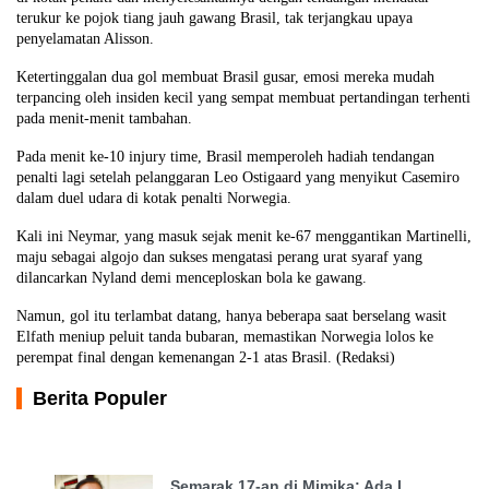
terukur ke pojok tiang jauh gawang Brasil, tak terjangkau upaya
penyelamatan Alisson.
Ketertinggalan dua gol membuat Brasil gusar, emosi mereka mudah
terpancing oleh insiden kecil yang sempat membuat pertandingan terhenti
pada menit-menit tambahan.
Pada menit ke-10 injury time, Brasil memperoleh hadiah tendangan
penalti lagi setelah pelanggaran Leo Ostigaard yang menyikut Casemiro
dalam duel udara di kotak penalti Norwegia.
Kali ini Neymar, yang masuk sejak menit ke-67 menggantikan Martinelli,
maju sebagai algojo dan sukses mengatasi perang urat syaraf yang
dilancarkan Nyland demi menceploskan bola ke gawang.
Namun, gol itu terlambat datang, hanya beberapa saat berselang wasit
Elfath meniup peluit tanda bubaran, memastikan Norwegia lolos ke
perempat final dengan kemenangan 2-1 atas Brasil. (Redaksi)
Berita Populer
Semarak 17-an di Mimika: Ada L...