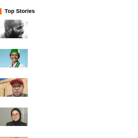
Top Stories
Apresiasi Kepada Pemda Puncak ...
02 Juni 2025 WIT
100 Hari Pemerintahan JOEL: La...
21 April 2025 WIT
DAD Mimika Dukung RPJMD dan Do...
21 Agustus 2025 WIT
Dampak Samsung Institute Sebag...
29 April 2025 WIT