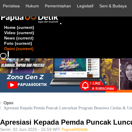
Peristiwa
Hukum
Pemerintahan
Legislatif
Seni & Budaya
Home
(current)
Video
(current)
News
(current)
Foto
(current)
Opini
(current)
Opini
Apresiasi Kepada Pemda Puncak Luncurkan Program Beasiswa Cerdas & Un
Apresiasi Kepada Pemda Puncak Lunc
Senin, 02 Juni 2025 - 15:59 WIT
Papua60Detik