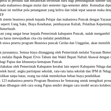
k perlu di perbaiki dan melahirkan terobosan baru bagi pembangunan sumber d
ada mahasiswa dengan mulai dari semester tiga-semester akhir. Kemudian diper
likasi ini melihat pola penanganan yang keliru dan tidak tepat sasaran maka d
KTP.
lah sistem beasiswa penuh kepada Pelajar dan mahasiswa Puncak dengan Yayasa
 seperti Uang Saku, Biaya Kesehatan, pembayaran Kuliah, Pelatihan Kepemimp
interbusih.
iasi yang sangat besar kepada Pemerintah kabupaten Puncak, sudah mengambil k
a harus mewujudkan cita-cita melalui pendidikan.
h siswa peserta program Beasiswa puncak Cerdas dan Unggulan, akan memilih 
n jurusannya, Semua biaya ditanggung oleh Pemerintah melalui Yayasan Binter
ak melalui Bapak Bupati Elvis Tabuni dan Wakil Bupati Naftali Akawal denga
bagi Papua dan khsuusnya kemajuan Puncak.
dilakukan oleh Pemerintah Kabupaten kerabat lain seperti Kabupaten Nduga da
melek huruf, angka partisipasi sekolah, rata-rata lama sekolah dan IPM di Ndug
dikan tanpa batas, orang tua tidak memikirkan beban biaya pendidikan.
123 mahasiswa peserta Program Beasiswa ke Semarang untuk mengikuti prose
akan dibangun oleh cara orang Papua sendiri dengan cara model secara kolabora