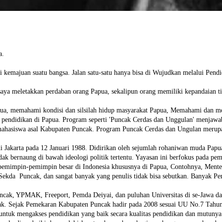
a.
 kemajuan suatu bangsa. Jalan satu-satu hanya bisa di Wujudkan melalui Pen
, saya meletakkan perdaban orang Papua, sekalipun orang memiliki kepandaian t
ua, memahami kondisi dan silsilah hidup masyarakat Papua, Memahami dan me
nya pendidikan di Papua. Program seperti 'Puncak Cerdas dan Unggulan' menja
n mahasiswa asal Kabupaten Puncak. Program Puncak Cerdas dan Ungulan mer
i Jakarta pada 12 Januari 1988. Didirikan oleh sejumlah rohaniwan muda Papua
idak bernaung di bawah ideologi politik tertentu. Yayasan ini berfokus pada p
pemimpin-pemimpin besar di Indonesia khususnya di Papua, Contohnya, Menter
da Puncak, dan sangat banyak yang penulis tidak bisa sebutkan. Banyak Pemim
cak, YPMAK, Freeport, Pemda Deiyai, dan puluhan Universitas di se-Jawa da
cak. Sejak Pemekaran Kabupaten Puncak hadir pada 2008 sesuai UU No.7 Tah
untuk mengakses pendidikan yang baik secara kualitas pendidikan dan mutuny