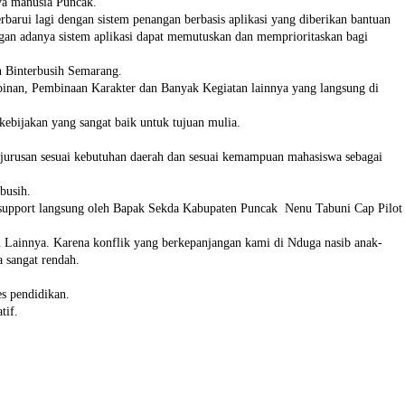
aya manusia Puncak.
barui lagi dengan sistem penangan berbasis aplikasi yang diberikan bantuan
engan adanya sistem aplikasi dapat memutuskan dan memprioritaskan bagi
n Binterbusih Semarang.
inan, Pembinaan Karakter dan Banyak Kegiatan lainnya yang langsung di
ebijakan yang sangat baik untuk tujuan mulia.
jurusan sesuai kebutuhan daerah dan sesuai kemampuan mahasiswa sebagai
busih.
n support langsung oleh Bapak Sekda Kabupaten Puncak Nenu Tabuni Cap Pilot
n Lainnya. Karena konflik yang berkepanjangan kami di Nduga nasib anak-
a sangat rendah.
s pendidikan.
tif.