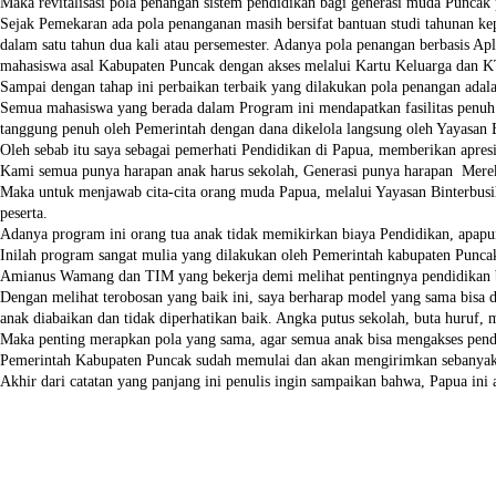
Maka revitalisasi pola penangan sistem pendidikan bagi generasi muda Punca
Sejak Pemekaran ada pola penanganan masih bersifat bantuan studi tahunan kep
dalam satu tahun dua kali atau persemester. Adanya pola penangan berbasis Ap
mahasiswa asal Kabupaten Puncak dengan akses melalui Kartu Keluarga dan 
Sampai dengan tahap ini perbaikan terbaik yang dilakukan pola penangan ada
Semua mahasiswa yang berada dalam Program ini mendapatkan fasilitas penuh
tanggung penuh oleh Pemerintah dengan dana dikelola langsung oleh Yayasan B
Oleh sebab itu saya sebagai pemerhati Pendidikan di Papua, memberikan apres
Kami semua punya harapan anak harus sekolah, Generasi punya harapan Merek
Maka untuk menjawab cita-cita orang muda Papua, melalui Yayasan Binterbusi
peserta.
Adanya program ini orang tua anak tidak memikirkan biaya Pendidikan, apapu
Inilah program sangat mulia yang dilakukan oleh Pemerintah kabupaten Punc
Amianus Wamang dan TIM yang bekerja demi melihat pentingnya pendidikan 
Dengan melihat terobosan yang baik ini, saya berharap model yang sama bisa 
anak diabaikan dan tidak diperhatikan baik. Angka putus sekolah, buta huruf, 
Maka penting merapkan pola yang sama, agar semua anak bisa mengakses pendi
Pemerintah Kabupaten Puncak sudah memulai dan akan mengirimkan sebanyak 
Akhir dari catatan yang panjang ini penulis ingin sampaikan bahwa, Papua ini 