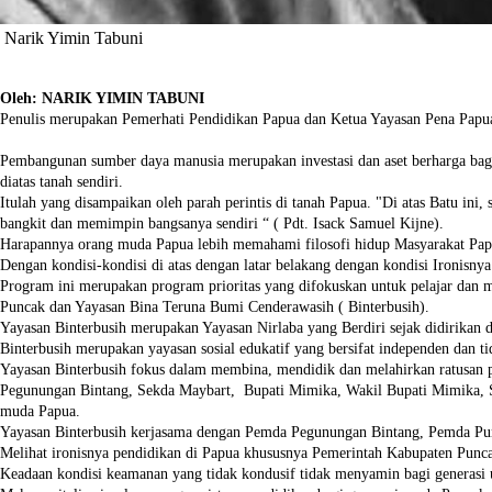
Narik Yimin Tabuni
Oleh: NARIK YIMIN TABUNI
Penulis merupakan Pemerhati Pendidikan Papua dan Ketua Yayasan Pena Papu
Pembangunan sumber daya manusia merupakan investasi dan aset berharga bagi
diatas tanah sendiri.
Itulah yang disampaikan oleh parah perintis di tanah Papua. "Di atas Batu ini
bangkit dan memimpin bangsanya sendiri “ ( Pdt. Isack Samuel Kijne).
Harapannya orang muda Papua lebih memahami filosofi hidup Masyarakat Pap
Dengan kondisi-kondisi di atas dengan latar belakang dengan kondisi Ironis
Program ini merupakan program prioritas yang difokuskan untuk pelajar da
Puncak dan Yayasan Bina Teruna Bumi Cenderawasih ( Binterbusih).
Yayasan Binterbusih merupakan Yayasan Nirlaba yang Berdiri sejak didirikan d
Binterbusih merupakan yayasan sosial edukatif yang bersifat independen dan t
Yayasan Binterbusih fokus dalam membina, mendidik dan melahirkan ratusan 
Pegunungan Bintang, Sekda Maybart, Bupati Mimika, Wakil Bupati Mimika, Sek
muda Papua.
Yayasan Binterbusih kerjasama dengan Pemda Pegunungan Bintang, Pemda Pun
Melihat ironisnya pendidikan di Papua khususnya Pemerintah Kabupaten Pun
Keadaan kondisi keamanan yang tidak kondusif tidak menyamin bagi generasi 