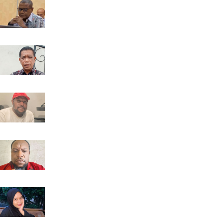
DPR: Antara Fungsi Wakil Rakya...
18 September 2025 WIT
Gerakan Tempo Kas Tuntas Malar...
07 Agustus 2025 WIT
Papua Kaya Emas, Tapi Masyarak...
24 Juni 2025 WIT
Rencana Pemekaran Kampung di K...
06 Juli 2025 WIT
Menjelajahi Gaya Kepemimpinan ...