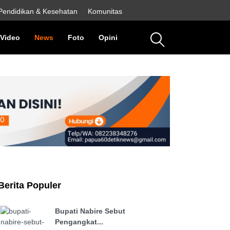
Pendidikan & Kesehatan
Komunitas
rent)
Video
(current)
News
(current)
Foto
(current)
Opini
(current)
Berita Populer
Bupati Nabire Sebut
Pengangkat...