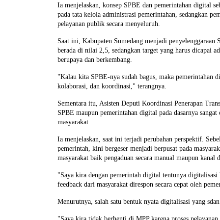
Ia menjelaskan, konsep SPBE dan pemerintahan digital s
pada tata kelola administrasi pemerintahan, sedangkan pem
pelayanan publik secara menyeluruh.
Saat ini, Kabupaten Sumedang menjadi penyelenggaraan S
berada di nilai 2,5, sedangkan target yang harus dicapai
berupaya dan berkembang.
"Kalau kita SPBE-nya sudah bagus, maka pemerintahan dig
kolaborasi, dan koordinasi," terangnya.
Sementara itu, Asisten Deputi Koordinasi Penerapan Tra
SPBE maupun pemerintahan digital pada dasarnya sangat e
masyarakat.
Ia menjelaskan, saat ini terjadi perubahan perspektif. Seb
pemerintah, kini bergeser menjadi berpusat pada masyar
masyarakat baik pengaduan secara manual maupun kanal d
"Saya kira dengan pemerintah digital tentunya digitalisa
feedback dari masyarakat direspon secara cepat oleh peme
Menurutnya, salah satu bentuk nyata digitalisasi yang sd
"Saya kira tidak berhenti di MPP karena proses pelayanan