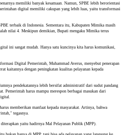
ebenarnya memiliki banyak kesamaan. Namun, SPBE lebih berorientasi
erintahan digital memiliki cakupan yang lebih luas, yaitu transformasi
PBE terbaik di Indonesia. Sementara itu, Kabupaten Mimika masih
 adalah nilai 4. Meskipun demikian, Bupati mengaku Mimika terus
ital ini sangat mudah. Hanya satu kuncinya kita harus komunikasi,
nsformasi Digital Pemerintah, Muhammad Averus, menyebut penerapan
rat kaitannya dengan peningkatan kualitas pelayanan kepada
elumnya pendekatannya lebih bersifat administratif dari sudut pandang
akat. Pemerintah harus mampu merespon berbagai masukan dari
igital.
si harus memberikan manfaat kepada masyarakat. Artinya, bahwa
rintah," tegasnya.
an diterapkan yaitu hadirnya Mal Pelayanan Publik (MPP).
 itu bukan hanya di MPP, tapi bisa ada pelayanan yang langsung ke